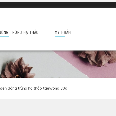
hiệu
Sức khỏe
Liên hệ
ĐÔNG TRÙNG HẠ THẢO
MỸ PHẨM
 đen đông trùng hạ thảo taewong 30g