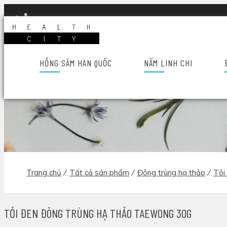
Hotline: 028 6689 8686
Trang chủ
Giới t
HỒNG SÂM HÀN QUỐC
NẤM LINH CHI
Trang chủ
/
Tất cả sản phẩm
/
Đông trùng hạ thảo
/
Tỏi
TỎI ĐEN ĐÔNG TRÙNG HẠ THẢO TAEWONG 30G