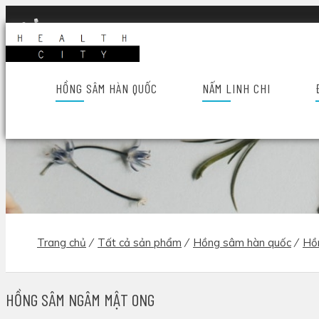
Hotline: 028 6689 8686
Trang chủ
Giới t
HỒNG SÂM HÀN QUỐC
NẤM LINH CHI
Trang chủ
/
Tất cả sản phẩm
/
Hồng sâm hàn quốc
/
Hồ
HỒNG SÂM NGÂM MẬT ONG